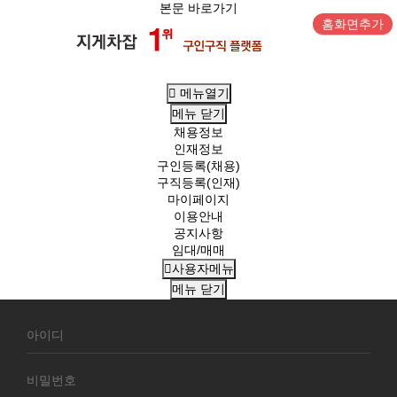
본문 바로가기
홈화면추가
메뉴열기
메뉴
닫기
채용정보
인재정보
구인등록(채용)
구직등록(인재)
마이페이지
이용안내
공지사항
임대/매매
사용자메뉴
메뉴
닫기
회
원
로
그
인