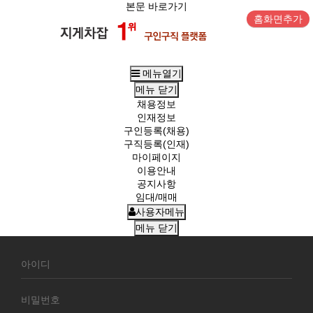
본문 바로가기
홈화면추가
메뉴열기
메뉴
닫기
채용정보
인재정보
구인등록(채용)
구직등록(인재)
마이페이지
이용안내
공지사항
임대/매매
사용자메뉴
메뉴
닫기
회
원
로
그
인