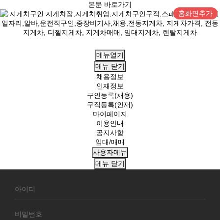
본문 바로가기
홈화면추가
메뉴열기
메뉴
닫기
채용정보
인재정보
구인등록(채용)
구직등록(인재)
마이페이지
이용안내
공지사항
임대/매매
사용자메뉴
메뉴
닫기
회
원
로
그