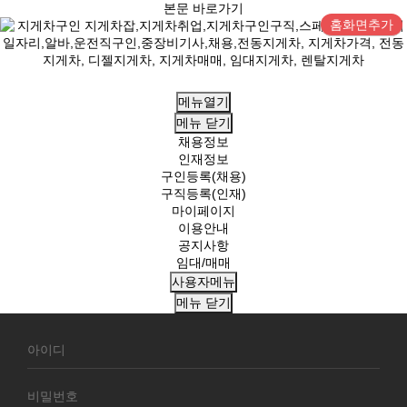
본문 바로가기
홈화면추가
메뉴열기
메뉴
닫기
채용정보
인재정보
구인등록(채용)
구직등록(인재)
마이페이지
이용안내
공지사항
임대/매매
사용자메뉴
메뉴
닫기
회
원
로
그