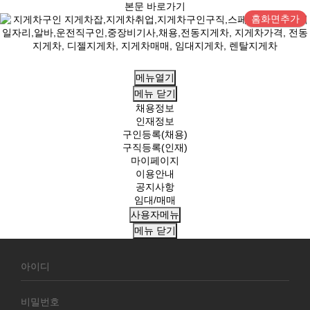
본문 바로가기
홈화면추가
메뉴열기
메뉴
닫기
채용정보
인재정보
구인등록(채용)
구직등록(인재)
마이페이지
이용안내
공지사항
임대/매매
사용자메뉴
메뉴
닫기
회
원
로
그