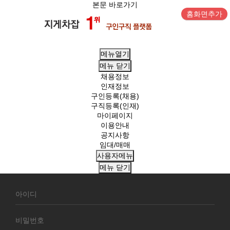
본문 바로가기
홈화면추가
메뉴열기
메뉴
닫기
채용정보
인재정보
구인등록(채용)
구직등록(인재)
마이페이지
이용안내
공지사항
임대/매매
사용자메뉴
메뉴
닫기
회
원
로
그
인