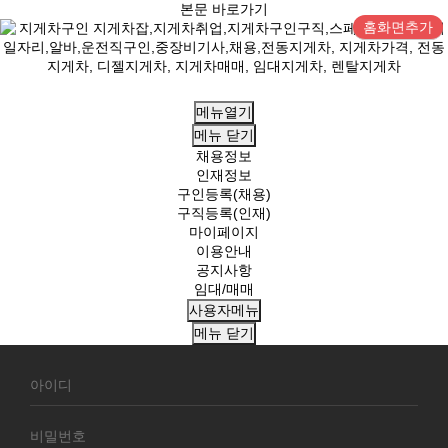
본문 바로가기
홈화면추가
메뉴열기
메뉴
닫기
채용정보
인재정보
구인등록(채용)
구직등록(인재)
마이페이지
이용안내
공지사항
임대/매매
사용자메뉴
메뉴
닫기
회
원
로
그