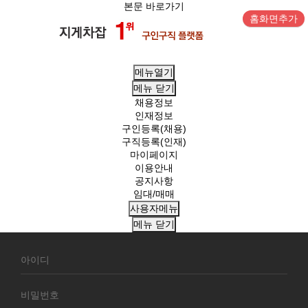
본문 바로가기
홈화면추가
메뉴열기
메뉴
닫기
채용정보
인재정보
구인등록(채용)
구직등록(인재)
마이페이지
이용안내
공지사항
임대/매매
사용자메뉴
메뉴
닫기
회
원
로
그
인